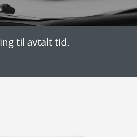
g til avtalt tid.
F