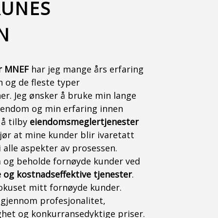
RUNES
N
r MNEF
har jeg mange års erfaring
 og de fleste typer
r. Jeg ønsker å bruke min lange
eiendom og min erfaring innen
 å tilby
eiendomsmeglertjenester
jør at mine kunder blir ivaretatt
i alle aspekter av prosessen.
å og beholde fornøyde kunder ved
 og kostnadseffektive tjenester
.
okuset mitt fornøyde kunder.
 gjennom profesjonalitet,
ghet og konkurransedyktige priser.