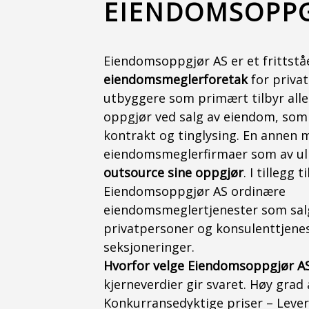
EIENDOMSOPPG
Eiendomsoppgjør AS er et frittst
eiendomsmeglerforetak
for priva
utbyggere som primært tilbyr alle
oppgjør ved salg av eiendom, som
kontrakt og tinglysing. En annen 
eiendomsmeglerfirmaer som av uli
outsource sine oppgjør
. I tillegg t
Eiendomsoppgjør AS ordinære
eiendomsmeglertjenester som sal
privatpersoner og konsulenttjene
seksjoneringer.
Hvorfor velge Eiendomsoppgjør A
kjerneverdier gir svaret. Høy grad 
Konkurransedyktige priser – Leverin