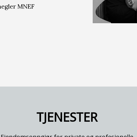
megler MNEF
TJENESTER
Eiendomsoppgjør for private og profesjonelle