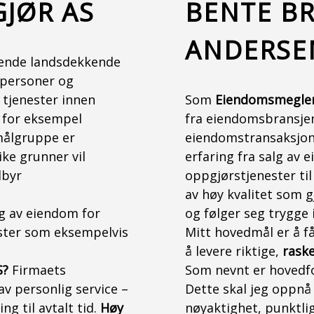
JØR AS
BENTE B
ANDERSE
ående landsdekkende
tpersoner og
 tjenester innen
Som
Eiendomsmegle
 for eksempel
fra eiendomsbransjen
målgruppe er
eiendomstransaksjone
ke grunner vil
erfaring fra salg av 
ilbyr
oppgjørstjenester til
av høy kvalitet som g
g av eiendom for
og følger seg trygge 
ster som eksempelvis
Mitt hovedmål er å f
å levere riktige,
raske
S?
Firmaets
Som nevnt er hovedf
av personlig service –
Dette skal jeg oppnå
g til avtalt tid.
Høy
nøyaktighet, punktli