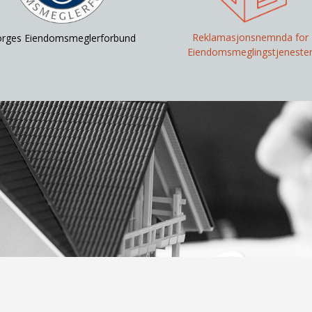
Reklamasjonsnemnda for
rges Eiendomsmeglerforbund
Eiendomsmeglingstjeneste