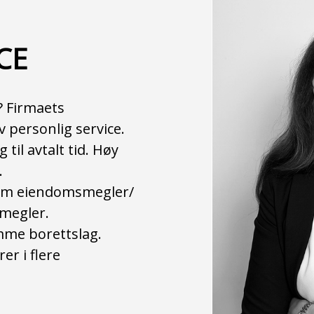
CE
? Firmaets
v personlig service.
til avtalt tid. Høy
.
 som eiendomsmegler/
smegler.
amme borettslag.
er i flere