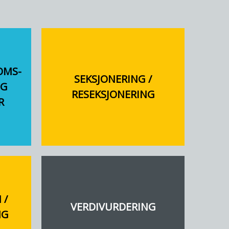
OMS-
SEKSJONERING /
OG
RESEKSJONERING
R
 /
VERDIVURDERING
NG